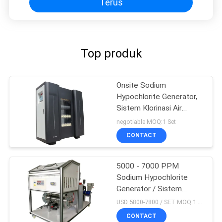
Terus
Top produk
Onsite Sodium
Hypochlorite Generator,
Sistem Klorinasi Air
Otomatis
negotiable MOQ:1 Set
CONTACT
5000 - 7000 PPM
Sodium Hypochlorite
Generator / Sistem
Elektrolisis Air Garam
USD 5800-7800 / SET MOQ:1 Set
CONTACT