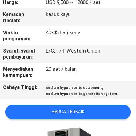
Harga:
USD 9,500 ~ 12000 / set
KONTROL
Kemasan
kasus kayu
rincian:
KUALITAS
Waktu
40-45 hari kerja
pengiriman:
HUBUNGI
Syarat-syarat
L/C, T/T, Western Union
KAMI
pembayaran:
Menyediakan
20 set / bulan
BERITA
kemampuan:
Cahaya Tinggi:
,
sodium hypochlorite equipment
KASUS
sodium hypochlorite generation system
PERMINTAAN
HARGA TERBAIK
PENAWARAN