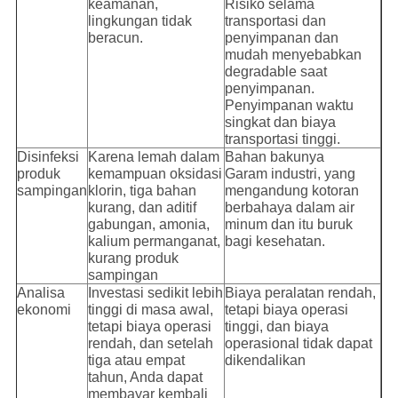
keamanan,
Risiko selama
lingkungan tidak
transportasi dan
beracun.
penyimpanan dan
mudah menyebabkan
degradable saat
penyimpanan.
Penyimpanan waktu
singkat dan biaya
transportasi tinggi.
Disinfeksi
Karena lemah dalam
Bahan bakunya
produk
kemampuan oksidasi
Garam industri, yang
sampingan
klorin, tiga bahan
mengandung kotoran
kurang, dan aditif
berbahaya dalam air
gabungan, amonia,
minum dan itu buruk
kalium permanganat,
bagi kesehatan.
kurang produk
sampingan
Analisa
Investasi sedikit lebih
Biaya peralatan rendah,
ekonomi
tinggi di masa awal,
tetapi biaya operasi
tetapi biaya operasi
tinggi, dan biaya
rendah, dan setelah
operasional tidak dapat
tiga atau empat
dikendalikan
tahun, Anda dapat
membayar kembali