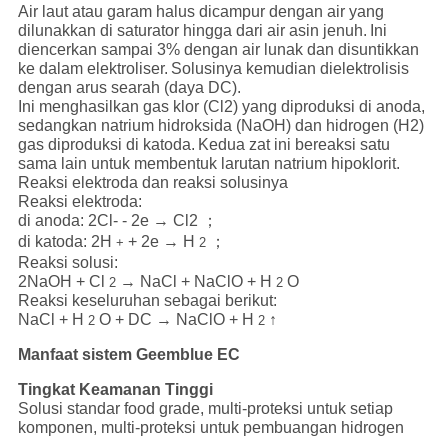
Air laut atau garam halus dicampur dengan air yang
dilunakkan di saturator hingga dari air asin jenuh.
Ini
diencerkan sampai 3% dengan air lunak dan disuntikkan
ke dalam elektroliser.
Solusinya kemudian dielektrolisis
dengan arus searah (daya DC).
Ini menghasilkan gas klor (Cl2) yang diproduksi di anoda,
sedangkan natrium hidroksida (NaOH) dan hidrogen (H2)
gas diproduksi di katoda.
Kedua zat ini bereaksi satu
sama lain untuk membentuk larutan natrium hipoklorit.
Reaksi elektroda dan reaksi solusinya
Reaksi elektroda:
di anoda: 2Cl- - 2e → Cl2 ；
di katoda: 2H
+ 2e → H
；
+
2
Reaksi solusi:
2NaOH + Cl
→ NaCl + NaClO + H
O
2
2
Reaksi keseluruhan sebagai berikut:
NaCl + H
O + DC → NaClO + H
↑
2
2
Manfaat sistem Geemblue EC
Tingkat Keamanan Tinggi
Solusi standar food grade, multi-proteksi untuk setiap
komponen, multi-proteksi untuk pembuangan hidrogen