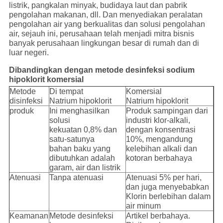
listrik, pangkalan minyak, budidaya laut dan pabrik
pengolahan makanan, dll. Dan menyediakan peralatan
pengolahan air yang berkualitas dan solusi pengolahan
air, sejauh ini, perusahaan telah menjadi mitra bisnis
banyak perusahaan lingkungan besar di rumah dan di
luar negeri.
Dibandingkan dengan metode desinfeksi sodium
hipoklorit komersial
Metode
Di tempat
Komersial
disinfeksi
Natrium hipoklorit
Natrium hipoklorit
produk
Ini menghasilkan
Produk sampingan dari
solusi
industri klor-alkali,
kekuatan 0,8% dan
dengan konsentrasi
satu-satunya
10%, mengandung
bahan baku yang
kelebihan alkali dan
dibutuhkan adalah
kotoran berbahaya
garam, air dan listrik
Atenuasi
Tanpa atenuasi
Atenuasi 5% per hari,
dan juga menyebabkan
Klorin berlebihan dalam
air minum
Keamanan
Metode desinfeksi
Artikel berbahaya.