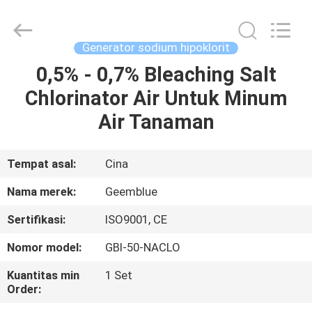
Equipment
Co.,
Ltd..
All
Rights
Generator sodium hipoklorit
Reserved.
Developed
0,5% - 0,7% Bleaching Salt
RUMAH
by
ECER
Chlorinator Air Untuk Minum
PRODUK
Air Tanaman
VIDEO
Tempat asal:
Cina
Nama merek:
Geemblue
TENTANG
Sertifikasi:
ISO9001, CE
KAMI
Nomor model:
GBI-50-NACLO
TUR
Kuantitas min
1 Set
Order:
PABRIK