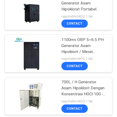
Generator Asam
Hipoklorat Portabel
11
Kontrol Manual
negotiable MOQ:1 Set
Sistem Pengolahan
CONTACT
Air RO
1100mv ORP 5~6.5 PH
Generator Asam
Hipoklorit / Mesin
Pengion Air Asam
negotiable MOQ:1 Set
CONTACT
13
Mesin Konstruksi
700L / H Generator
Asam Hipoklorit Dengan
Rekayasa
Konsentrasi HOCl 100 -
200 PPM
negotiable MOQ:1 Set
CONTACT