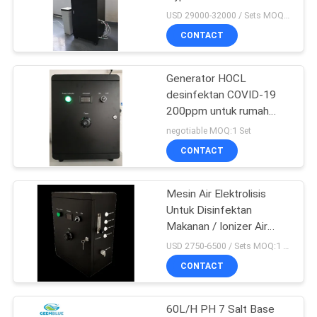
COMPANY
Generator untuk melawan
USD 29000-32000 / Sets MOQ:1 Set
COVID-19
NEWS
CONTACT
25
Mesin Air Alkaline
SITEMAP
Generator HOCL
desinfektan COVID-19
Industri
200ppm untuk rumah
KEBIJAKAN
sakit dan hotel
negotiable MOQ:1 Set
PRIBADI
CONTACT
Mesin Air Elektrolisis
20
Untuk Disinfektan
Sistem Sterilisasi
Makanan / Ionizer Air
Asam
USD 2750-6500 / Sets MOQ:1 Set
UV
CONTACT
60L/H PH 7 Salt Base