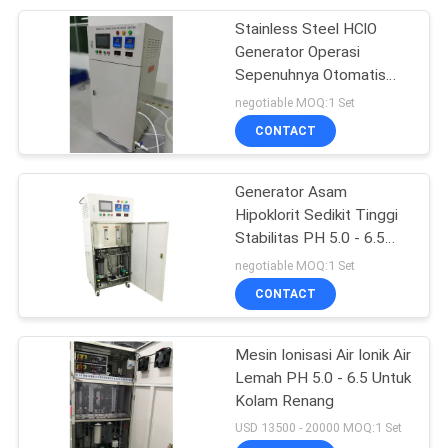
Stainless Steel HClO
17
Generator Operasi
Peralatan
Sepenuhnya Otomatis
ISO 9001 Persetujuan
negotiable MOQ:1 Set
pengolahan air
CONTACT
limbah
Generator Asam
Hipoklorit Sedikit Tinggi
Stabilitas PH 5.0 - 6.5
ORP + 1100mv
negotiable MOQ:1 Set
CONTACT
Mesin Ionisasi Air Ionik Air
Lemah PH 5.0 - 6.5 Untuk
Kolam Renang
USD 13500 - 20000 MOQ:1 Set