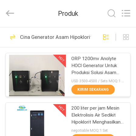
Co.,
Ltd..
All
Produk
Rights
Reserved.
Developed
by
RUMAH
ECER
71
Cina Generator Asam Hipoklorit
Generator sodium
PRODUK
hipoklorit
HOT
ORP 1200mv Anolyte
HOCl Generator Untuk
VIDEO
Produksi Solusi Asam
Hipochlorous
USD 3500-4500 / Sets MOQ:1 Set
TENTANG
KIRIM SEKARANG
32
KAMI
Generator Asam
HOT
200 liter per jam Mesin
Elektrolisis Air Sedikit
TUR
Hipoklorit
Hipoklorit Menghasilkan
PABRIK
HClO 220V 50Hz
negotiable MOQ:1 Set