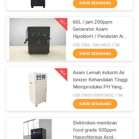
KIRIM SEKARANG
KONTROL
HOT
60L / jam 200ppm
KUALITAS
20
Generator Asam
Hipoklorit / Peralatan Air
Generator Klorin
HUBUNGI
Elektrolisis Berkelanjutan
USD 3500 / Sets MOQ:1 Set
Dioksida
KAMI
KIRIM SEKARANG
HOT
BERITA
Asam Lemah Industri Air
Ionizer Kehandalan Tinggi
Memproduksi PH Yang
KASUS
59
Tepat
USD 26000-36000 MOQ:1 Set
Produk Elektroda
KIRIM SEKARANG
PERMINTAAN
Titanium
PENAWARAN
Elektrolisis membran
food grade 500ppm
Hypochlorous Acid