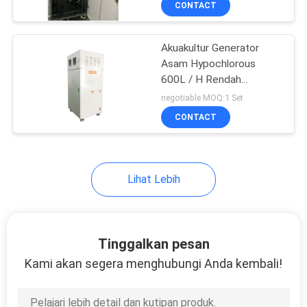
CONTACT
Akuakultur Generator
Asam Hypochlorous
600L / H Rendah
Konsumsi Daya
negotiable MOQ:1 Set
CONTACT
Lihat Lebih
Tinggalkan pesan
Kami akan segera menghubungi Anda kembali!