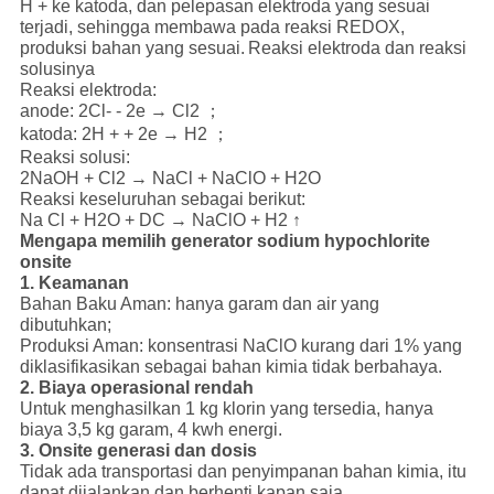
H + ke katoda, dan pelepasan elektroda yang sesuai
terjadi, sehingga membawa pada reaksi REDOX,
produksi bahan yang sesuai.
Reaksi elektroda dan reaksi
solusinya
Reaksi elektroda:
anode: 2Cl- - 2e → Cl2 ；
katoda: 2H + + 2e → H2 ；
Reaksi solusi:
2NaOH + Cl2 → NaCl + NaClO + H2O
Reaksi keseluruhan sebagai berikut:
Na Cl + H2O + DC → NaClO + H2 ↑
Mengapa memilih generator sodium hypochlorite
onsite
1. Keamanan
Bahan Baku Aman: hanya garam dan air yang
dibutuhkan;
Produksi Aman: konsentrasi NaClO kurang dari 1% yang
diklasifikasikan sebagai bahan kimia tidak berbahaya.
2. Biaya operasional rendah
Untuk menghasilkan 1 kg klorin yang tersedia, hanya
biaya 3,5 kg garam, 4 kwh energi.
3. Onsite generasi dan dosis
Tidak ada transportasi dan penyimpanan bahan kimia, itu
dapat dijalankan dan berhenti kapan saja.