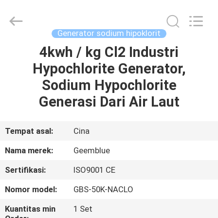
Equipment
Co.,
Ltd..
All
Rights
Generator sodium hipoklorit
Reserved.
Developed
4kwh / kg Cl2 Industri
RUMAH
by
ECER
Hypochlorite Generator,
PRODUK
Sodium Hypochlorite
Generasi Dari Air Laut
VIDEO
Tempat asal:
Cina
TENTANG
Nama merek:
Geemblue
KAMI
Sertifikasi:
ISO9001 CE
TUR
Nomor model:
GBS-50K-NACLO
PABRIK
Kuantitas min
1 Set