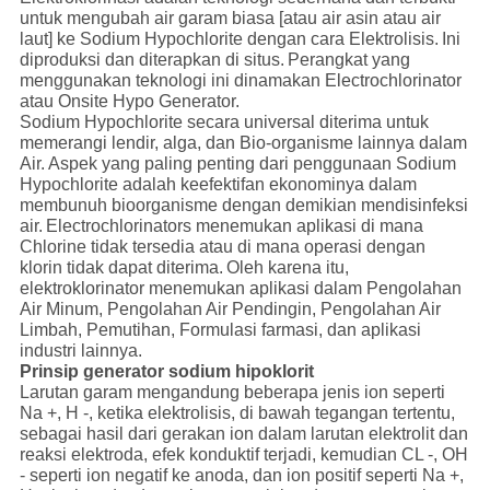
untuk mengubah air garam biasa [atau air asin atau air
laut] ke Sodium Hypochlorite dengan cara Elektrolisis.
Ini
diproduksi dan diterapkan di situs.
Perangkat yang
menggunakan teknologi ini dinamakan Electrochlorinator
atau Onsite Hypo Generator.
Sodium Hypochlorite secara universal diterima untuk
memerangi lendir, alga, dan Bio-organisme lainnya dalam
Air.
Aspek yang paling penting dari penggunaan Sodium
Hypochlorite adalah keefektifan ekonominya dalam
membunuh bioorganisme dengan demikian mendisinfeksi
air.
Electrochlorinators menemukan aplikasi di mana
Chlorine tidak tersedia atau di mana operasi dengan
klorin tidak dapat diterima.
Oleh karena itu,
elektroklorinator menemukan aplikasi dalam Pengolahan
Air Minum, Pengolahan Air Pendingin, Pengolahan Air
Limbah, Pemutihan, Formulasi farmasi, dan aplikasi
industri lainnya.
Prinsip generator sodium hipoklorit
Larutan garam mengandung beberapa jenis ion seperti
Na +, H -, ketika elektrolisis, di bawah tegangan tertentu,
sebagai hasil dari gerakan ion dalam larutan elektrolit dan
reaksi elektroda, efek konduktif terjadi, kemudian CL -, OH
- seperti ion negatif ke anoda, dan ion positif seperti Na +,