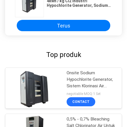
4kwh / kg Cl2 Industri
Hypochlorite Generator, Sodium
Hypochlorite Generasi Dari Air
Laut
Terus
Top produk
Onsite Sodium
Hypochlorite Generator,
Sistem Klorinasi Air
Otomatis
negotiable MOQ:1 Set
CONTACT
0,5% - 0,7% Bleaching
Salt Chlorinator Air Untuk