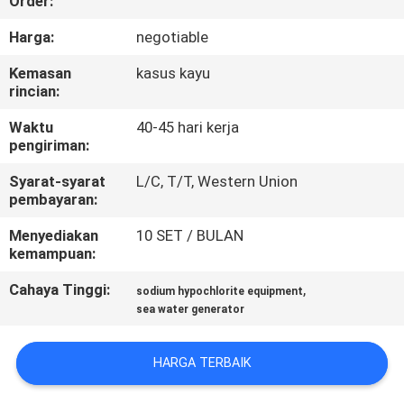
Order:
KONTROL
Harga:
negotiable
KUALITAS
Kemasan
kasus kayu
rincian:
HUBUNGI
Waktu
40-45 hari kerja
pengiriman:
KAMI
Syarat-syarat
L/C, T/T, Western Union
pembayaran:
BERITA
Menyediakan
10 SET / BULAN
kemampuan:
KASUS
Cahaya Tinggi:
,
sodium hypochlorite equipment
sea water generator
PERMINTAAN
PENAWARAN
HARGA TERBAIK