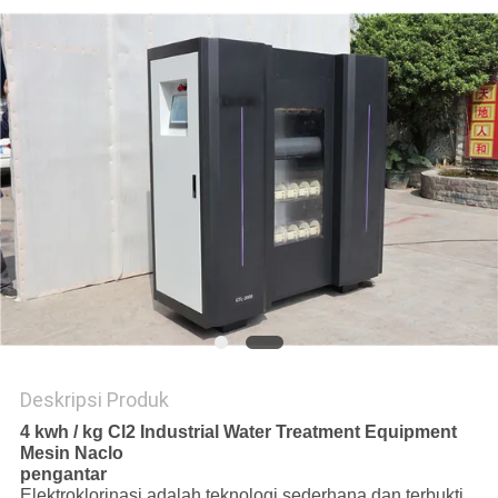
COMPANY
NEWS
SITEMAP
KEBIJAKAN
PRIBADI
Deskripsi Produk
4 kwh / kg Cl2 Industrial Water Treatment Equipment
Mesin Naclo
pengantar
Elektroklorinasi adalah teknologi sederhana dan terbukti