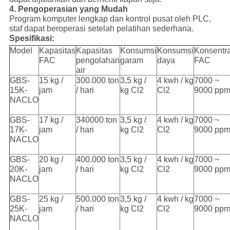
4. Pengoperasian yang Mudah
Program komputer lengkap dan kontrol pusat oleh PLC,
staf dapat beroperasi setelah pelatihan sederhana.
Spesifikasi:
Model
Kapasitas
Kapasitas
Konsumsi
Konsumsi
Konsentra
FAC
pengolahan
garam
daya
FAC
air
GBS-
15 kg /
300.000 ton
3,5 kg /
4 kwh / kg
7000 ~
15K-
jam
/ hari
kg Cl2
Cl2
9000 pp
NACLO
GBS-
17 kg /
340000 ton
3,5 kg /
4 kwh / kg
7000 ~
17K-
jam
/ hari
kg Cl2
Cl2
9000 pp
NACLO
GBS-
20 kg /
400.000 ton
3,5 kg /
4 kwh / kg
7000 ~
20K-
jam
/ hari
kg Cl2
Cl2
9000 pp
NACLO
GBS-
25 kg /
500.000 ton
3,5 kg /
4 kwh / kg
7000 ~
25K-
jam
/ hari
kg Cl2
Cl2
9000 pp
NACLO