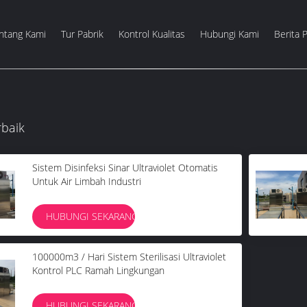
ntang Kami
Tur Pabrik
Kontrol Kualitas
Hubungi Kami
Berita 
rbaik
Sistem Disinfeksi Sinar Ultraviolet Otomatis
Untuk Air Limbah Industri
HUBUNGI SEKARANG
100000m3 / Hari Sistem Sterilisasi Ultraviolet
Kontrol PLC Ramah Lingkungan
HUBUNGI SEKARANG