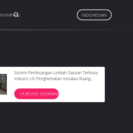
Perusahaan
INDONESIAN
Sistem Pembuangan Limbah Saluran Terbuka
Industri UV Penghematan Instalasi Ruang
Mudah
HUBUNGI SEKARANG