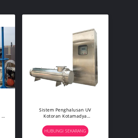
t
Sistem Penghalusan UV
 /
Kotoran Kotamadya
Kotamadya, Sistem Pemurnian
Air Ultraviolet
HUBUNGI SEKARANG