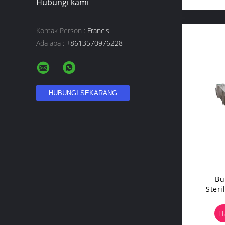
Hubungi kami
Kontak Person :
Francis
Ada apa :
+8613570976228
Bu
Steri
Arus
H