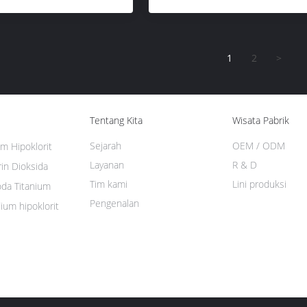
1
2
>
Tentang Kita
Wisata Pabrik
Sejarah
OEM / ODM
m Hipoklorit
Layanan
R & D
in Dioksida
Tim kami
Lini produksi
oda Titanium
Pengenalan
ium hipoklorit