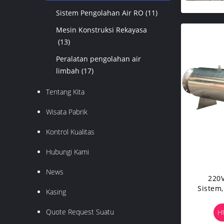
Sistem Pengolahan Air RO
(11)
Mesin Konstruksi Rekayasa
(13)
Peralatan pengolahan air
limbah
(17)
Tentang Kita
Wisata Pabrik
Kontrol Kualitas
Hubungi Kami
News
220V
Sistem,
Kasing
Quote Request Suatu
H