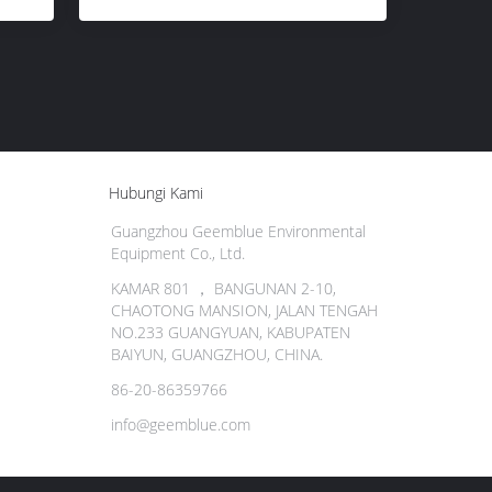
Hubungi Kami
Guangzhou Geemblue Environmental
Equipment Co., Ltd.
KAMAR 801 ， BANGUNAN 2-10,
CHAOTONG MANSION, JALAN TENGAH
NO.233 GUANGYUAN, KABUPATEN
BAIYUN, GUANGZHOU, CHINA.
86-20-86359766
info@geemblue.com