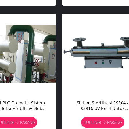
l PLC Otomatis Sistem
Sistem Sterilisasi SS304 /
feksi Air Ultraviolet
SS316 UV Kecil Untuk
less Steel 380V 50Hz
Pengolahan Air Limbah De
UBUNGI SEKARANG
HUBUNGI SEKARANG