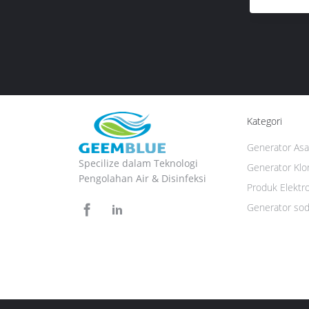
Kategori
Generator Asa
Specilize dalam Teknologi
Generator Klor
Pengolahan Air & Disinfeksi
Produk Elektr
Generator sod