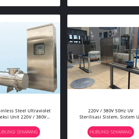
inless Steel Ultraviolet
220V / 380V 50Hz UV
feksi Unit 220V / 380V
Sterilisasi Sistem, Sistem 
ngan Sertifikat CE
Disinfeksi Untuk Pengolah
Air Limbah
UBUNGI SEKARANG
HUBUNGI SEKARANG