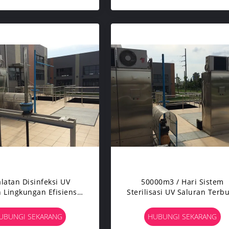
latan Disinfeksi UV
50000m3 / Hari Sistem
Lingkungan Efisiensi
Sterilisasi UV Saluran Terb
 Untuk Pengolahan Air
Membunuh Bakteri / Viru
Limbah
UBUNGI SEKARANG
HUBUNGI SEKARANG