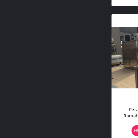
Pera
Ramah 
Tinggi
H