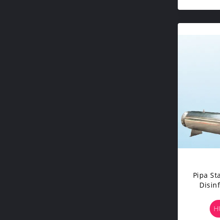
Pipa Sta
Disin
De
H