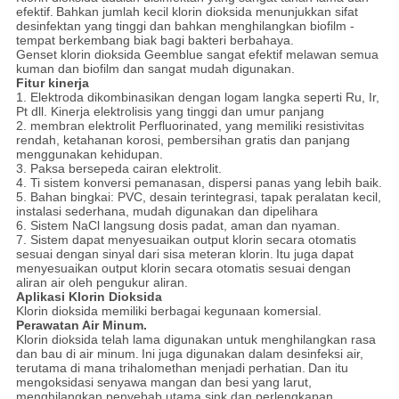
efektif.
Bahkan jumlah kecil klorin dioksida menunjukkan sifat
desinfektan yang tinggi dan bahkan menghilangkan biofilm -
tempat berkembang biak bagi bakteri berbahaya.
Genset klorin dioksida Geemblue sangat efektif melawan semua
kuman dan biofilm dan sangat mudah digunakan.
Fitur kinerja
1. Elektroda dikombinasikan dengan logam langka seperti Ru, Ir,
Pt dll. Kinerja elektrolisis yang tinggi dan umur panjang
2. membran elektrolit Perfluorinated, yang memiliki resistivitas
rendah, ketahanan korosi, pembersihan gratis dan panjang
menggunakan kehidupan.
3. Paksa bersepeda cairan elektrolit.
4. Ti sistem konversi pemanasan, dispersi panas yang lebih baik.
5. Bahan bingkai: PVC, desain terintegrasi, tapak peralatan kecil,
instalasi sederhana, mudah digunakan dan dipelihara
6. Sistem NaCl langsung dosis padat, aman dan nyaman.
7. Sistem dapat menyesuaikan output klorin secara otomatis
sesuai dengan sinyal dari sisa meteran klorin.
Itu juga dapat
menyesuaikan output klorin secara otomatis sesuai dengan
aliran air oleh pengukur aliran.
Aplikasi Klorin Dioksida
Klorin dioksida memiliki berbagai kegunaan komersial.
Perawatan Air Minum.
Klorin dioksida telah lama digunakan untuk menghilangkan rasa
dan bau di air minum.
Ini juga digunakan dalam desinfeksi air,
terutama di mana trihalomethan menjadi perhatian.
Dan itu
mengoksidasi senyawa mangan dan besi yang larut,
menghilangkan penyebab utama sink dan perlengkapan