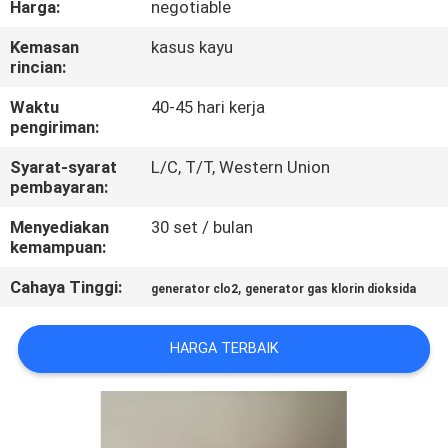
Harga:
negotiable
KONTROL
Kemasan
kasus kayu
rincian:
KUALITAS
Waktu
40-45 hari kerja
pengiriman:
HUBUNGI
Syarat-syarat
L/C, T/T, Western Union
KAMI
pembayaran:
Menyediakan
30 set / bulan
BERITA
kemampuan:
Cahaya Tinggi:
,
generator clo2
generator gas klorin dioksida
KASUS
HARGA TERBAIK
PERMINTAAN
PENAWARAN