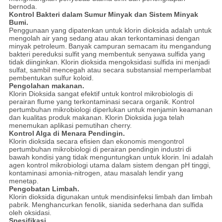
bernoda.
Kontrol Bakteri dalam Sumur Minyak dan Sistem Minyak
Bumi.
Penggunaan yang dipatenkan untuk klorin dioksida adalah untuk
mengolah air yang sedang atau akan terkontaminasi dengan
minyak petroleum.
Banyak campuran semacam itu mengandung
bakteri pereduksi sulfit yang membentuk senyawa sulfida yang
tidak diinginkan.
Klorin dioksida mengoksidasi sulfida ini menjadi
sulfat, sambil mencegah atau secara substansial memperlambat
pembentukan sulfur koloid.
Pengolahan makanan.
Klorin Dioksida sangat efektif untuk kontrol mikrobiologis di
perairan flume yang terkontaminasi secara organik.
Kontrol
pertumbuhan mikrobiologi diperlukan untuk menjamin keamanan
dan kualitas produk makanan.
Klorin Dioksida juga telah
menemukan aplikasi pemutihan cherry.
Kontrol Alga di Menara Pendingin.
Klorin dioksida secara efisien dan ekonomis mengontrol
pertumbuhan mikrobiologi di perairan pendingin industri di
bawah kondisi yang tidak menguntungkan untuk klorin.
Ini adalah
agen kontrol mikrobiologi utama dalam sistem dengan pH tinggi,
kontaminasi amonia-nitrogen, atau masalah lendir yang
menetap.
Pengobatan Limbah.
Klorin dioksida digunakan untuk mendisinfeksi limbah dan limbah
pabrik.
Menghancurkan fenolik, sianida sederhana dan sulfida
oleh oksidasi.
Spesifikasi