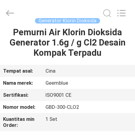
Co.,
Ltd..
All
Rights
Reserved.
Generator Klorin Dioksida
Developed
by
Pemurni Air Klorin Dioksida
RUMAH
ECER
Generator 1.6g / g Cl2 Desain
PRODUK
Kompak Terpadu
VIDEO
Tempat asal:
Cina
Nama merek:
Geemblue
TENTANG
Sertifikasi:
ISO9001 CE
KAMI
Nomor model:
GBD-300-CLO2
TUR
Kuantitas min
1 Set
Order:
PABRIK