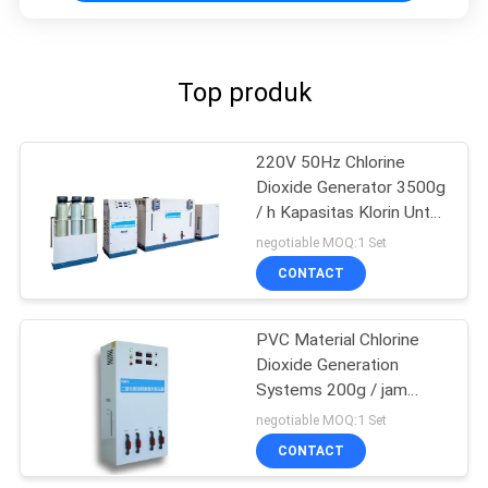
Top produk
220V 50Hz Chlorine
Dioxide Generator 3500g
/ h Kapasitas Klorin Untuk
Membuat Campuran
negotiable MOQ:1 Set
Oksida
CONTACT
PVC Material Chlorine
Dioxide Generation
Systems 200g / jam
Dengan Persetujuan ISO
negotiable MOQ:1 Set
9001
CONTACT