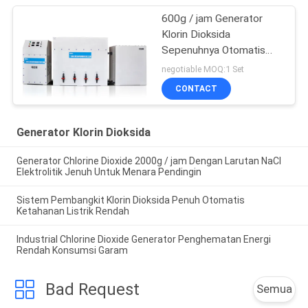
600g / jam Generator
Klorin Dioksida
Sepenuhnya Otomatis
Untuk Sewage
negotiable MOQ:1 Set
Treatment Plant
CONTACT
Generator Klorin Dioksida
Generator Chlorine Dioxide 2000g / jam Dengan Larutan NaCl
Elektrolitik Jenuh Untuk Menara Pendingin
Sistem Pembangkit Klorin Dioksida Penuh Otomatis
Ketahanan Listrik Rendah
Industrial Chlorine Dioxide Generator Penghematan Energi
Rendah Konsumsi Garam
Bad Request
Semua