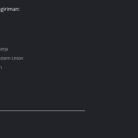
giriman:
kerja
estern Union
n