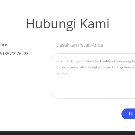
Hubungi Kami
ncis
Masukkan Pesan Anda
613570976228