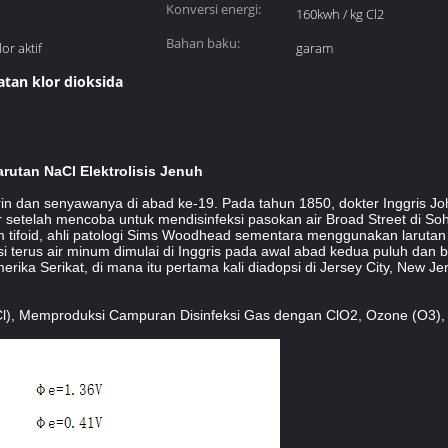
Konversi energi:
160kwh / kg Cl2
Bahan baku:
or aktif
garam
atan klor dioksida
arutan NaCl Elektrolisis Jenuh
in dan senyawanya di abad ke-19.
Pada tahun 1850, dokter Inggris J
r setelah mencoba untuk mendisinfeksi pasokan air Broad Street di So
tifoid, ahli patologi Sims Woodhead sementara menggunakan larutan d
i terus air minum dimulai di Inggris pada awal abad kedua puluh dan b
ika Serikat, di mana itu pertama kali diadopsi di Jersey City, New Jer
aCl), Memproduksi Campuran Disinfeksi Gas dengan ClO2, Ozone (O3), 