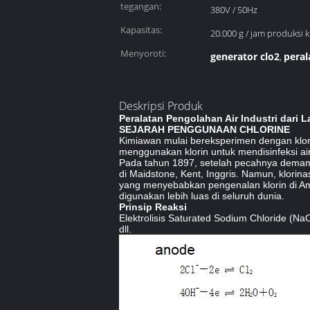
tegangan:
380V / 50Hz
Kapasitas:
20.000 g / jam produksi kl
Menyoroti:
generator clo2
peral
,
Deskripsi Produk
Peralatan Pengolahan Air Industri dari L
SEJARAH PENGGUNAAN CHLORINE
Kimiawan mulai bereksperimen dengan klor
menggunakan klorin untuk mendisinfeksi ai
Pada tahun 1897, setelah pecahnya demam 
di Maidstone, Kent, Inggris.
Namun, klorinas
yang menyebabkan pengenalan klorin di Amer
digunakan lebih luas di seluruh dunia.
Prinsip Reaksi
Elektrolisis Saturated Sodium Chloride (N
dll.