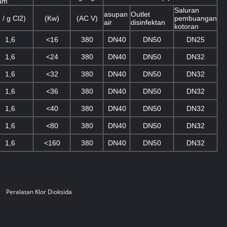
am
Saluran
asupan
Outlet
 / g Cl2)
(Kw)
(AC V)
pembuangan
air
disinfektan
kotoran
1,6
<16
380
DN40
DN50
DN25
1,6
<24
380
DN40
DN50
DN32
1,6
<32
380
DN40
DN50
DN32
1,6
<36
380
DN40
DN50
DN32
1,6
<40
380
DN40
DN50
DN32
1,6
<80
380
DN40
DN50
DN32
1,6
<160
380
DN40
DN50
DN32
Peralatan Klor Dioksida