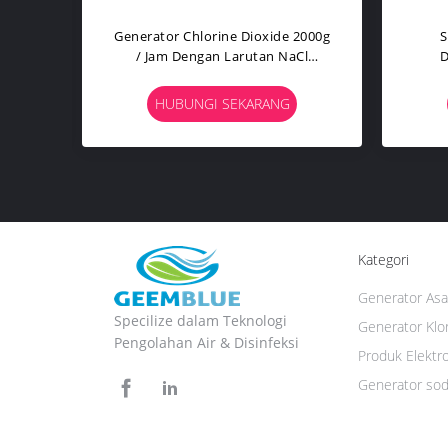
sar,
Generator Gas Klorin Dioksida
24kW
000 G
Kinerja Tinggi Dengan Output
Unit
Klorin 5000g / Jam
HUBUNGI SEKARANG
Kategori
Generator Asa
Specilize dalam Teknologi
Generator Klor
Pengolahan Air & Disinfeksi
Produk Elektr
Generator sod