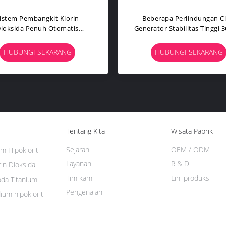
h / Kg Cl2 Chlorine Dioxide
Kekuatan Tinggi Chlorine Di
 1500 * 3700 * 1500mm Untuk
Generator 4000 G / H Efisi
Rumah Sakit
Elektrolisis Tinggi
HUBUNGI SEKARANG
HUBUNGI SEKARANG
Tentang Kita
Wisata Pabrik
Sejarah
OEM / ODM
m Hipoklorit
Layanan
R & D
in Dioksida
Tim kami
Lini produksi
oda Titanium
Pengenalan
ium hipoklorit