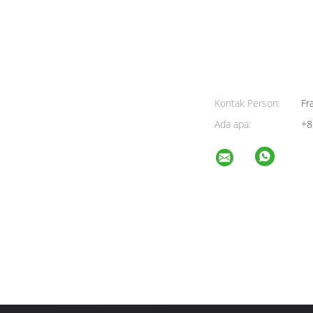
Kontak Person:
Fra
Ada apa:
+8