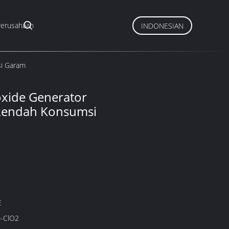
Perusahaan
INDONESIAN
si Garam
ioxide Generator
Rendah Konsumsi
E
-ClO2