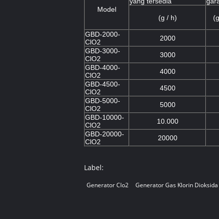
yang tersedia
gar
Model
(g / h)
(g
GBD-2000-
2000
ClO2
GBD-3000-
3000
ClO2
GBD-4000-
4000
ClO2
GBD-4500-
4500
ClO2
GBD-5000-
5000
ClO2
GBD-10000-
10.000
ClO2
GBD-20000-
20000
ClO2
Label:
Generator Clo2
Generator Gas Klorin Dioksida