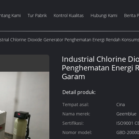
ntang Kami
Tur Pabrik
Kontrol Kualitas
Hubungi Kami
Berita 
strial Chlorine Dioxide Generator Penghematan Energi Rendah Konsum
Industrial Chlorine D
Penghematan Energi 
Garam
Detail produk:
Tempat asal:
Cina
Nama merek:
Geemblue
Sertifikasi:
ISO9001 C
Nomor model:
GBD-20000