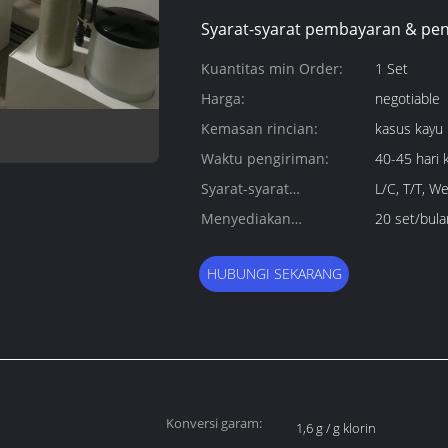
Syarat-syarat pembayaran & pen
Kuantitas min Order:
1 Set
Harga:
negotiable
Kemasan rincian:
kasus kayu
Waktu pengiriman:
40-45 hari 
Syarat-syarat
L/C, T/T, W
pembayaran:
Menyediakan
20 set/bula
kemampuan:
HUBUNGI SEKARANG
Konversi garam:
1,6 g / g klorin