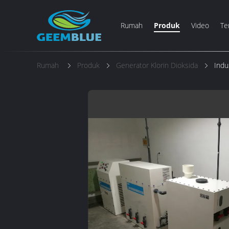
Rumah
Produk
Video
Te
Rumah
Produk
Generator Klorin Dioksida
Indu