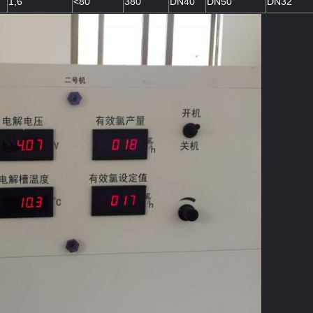
1,6
<80
380
DN40
DN50
DN32