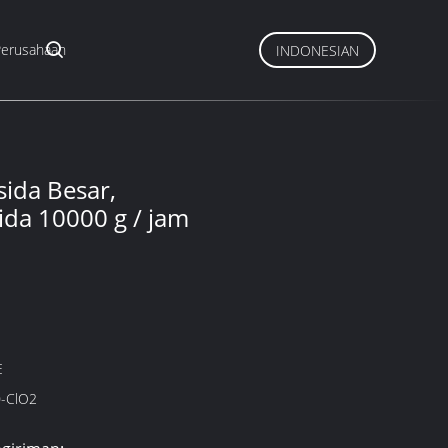
Perusahaan
INDONESIAN
sida Besar,
ida 10000 g / jam
E
-ClO2