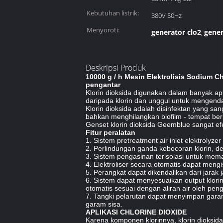
Kebutuhan listrik:
380V 50Hz
Menyoroti:
generator clo2
gener
,
Deskripsi Produk
10000 g / h Mesin Elektrolisis Sodium C
pengantar
Klorin dioksida digunakan dalam banyak ap
daripada klorin dan unggul untuk mengendal
Klorin dioksida adalah disinfektan yang san
bahkan menghilangkan biofilm - tempat ber
Genset klorin dioksida Geemblue sangat e
Fitur peralatan
1. Sistem pretreatment air inlet elektrolyze
2. Perlindungan ganda kebocoran klorin, 
3. Sistem pengasinan terisolasi untuk me
4. Elektroliser secara otomatis dapat meng
5. Perangkat dapat dikendalikan dari jarak j
6. Sistem dapat menyesuaikan output klorin
otomatis sesuai dengan aliran air oleh peng
7. Tangki pelarutan dapat menyimpan gara
garam sisa.
APLIKASI CHLORINE DIOXIDE
Karena komponen klorinnya, klorin dioksid