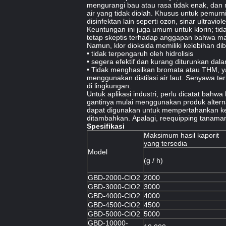
mengurangi bau atau rasa tidak enak, da
air yang tidak diolah.
Khusus untuk pemurnia
disinfektan lain seperti ozon, sinar ultraviol
Keuntungan ini juga umum untuk klorin;
tid
tetap skeptis terhadap anggapan bahwa manfa
Namun, klor dioksida memiliki kelebihan d
• tidak terpengaruh oleh hidrolisis
• segera efektif dan kurang diturunkan dal
• Tidak menghasilkan bromata atau THM, y
menggunakan distilasi air laut.
Senyawa ter
di lingkungan.
Untuk aplikasi industri, perlu dicatat bah
gantinya mulai menggunakan produk alternati
dapat digunakan untuk mempertahankan keman
ditambahkan.
Apalagi, reequipping tanama
Spesifikasi
Maksimum hasil kaporit
yang tersedia
Model
(g / h)
GBD-2000-ClO2
2000
GBD-3000-ClO2
3000
GBD-4000-ClO2
4000
GBD-4500-ClO2
4500
GBD-5000-ClO2
5000
GBD-10000-