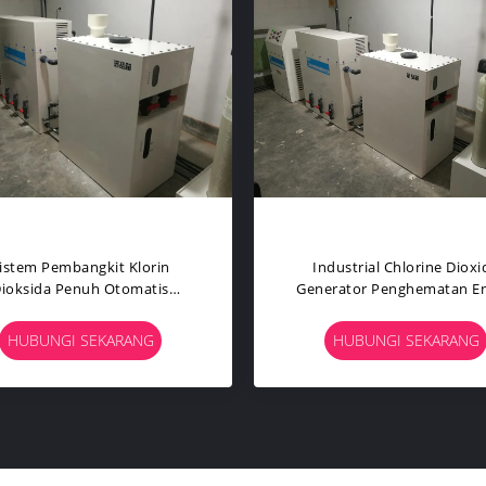
h / Kg Cl2 Chlorine Dioxide
Kekuatan Tinggi Chlorine Di
 1500 * 3700 * 1500mm Untuk
Generator 4000 G / H Efisi
Rumah Sakit
Elektrolisis Tinggi
HUBUNGI SEKARANG
HUBUNGI SEKARANG