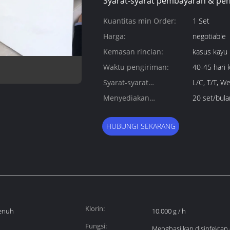
Syarat-syarat pembayaran & pen
Kuantitas min Order:
1 Set
Harga:
negotiable
Kemasan rincian:
kasus kayu
Waktu pengiriman:
40-45 hari 
Syarat-syarat
L/C, T/T, W
pembayaran:
Menyediakan
20 set/bula
kemampuan:
HUBUNGI SEKARANG
Klorin:
jenuh
10.000 g / h
Fungsi:
Menghasilkan disinfektan