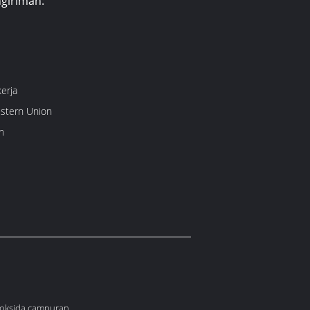
giriman:
kerja
estern Union
n
 oksida campuran