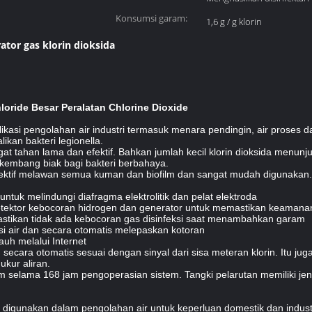
Konsumsi garam:
1,6 g / g klorin
ator gas klorin dioksida
hloride Besar Peralatan Chlorine Dioxide
likasi pengolahan air industri termasuk menara pendingin, air proses
ikan bakteri legionella.
gat tahan lama dan efektif.
Bahkan jumlah kecil klorin dioksida menunju
kembang biak bagi bakteri berbahaya.
fektif melawan semua kuman dan biofilm dan sangat mudah digunakan.
r untuk melindungi diafragma elektrolitik dan pelat elektroda
detektor kebocoran hidrogen dan generator untuk memastikan keamana
mastikan tidak ada kebocoran gas disinfeksi saat menambahkan garam
isi air dan secara otomatis melepaskan kotoran
auh melalui Internet
 secara otomatis sesuai dengan sinyal dari sisa meteran klorin.
Itu ju
ukur aliran.
m selama 168 jam pengoperasian sistem.
Tangki pelarutan memiliki j
a digunakan dalam pengolahan air untuk keperluan domestik dan indust