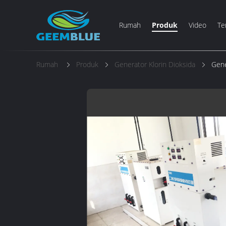
Rumah
Produk
Video
Te
Rumah
Produk
Generator Klorin Dioksida
Gene