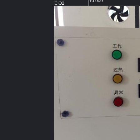
10.000
ClO2