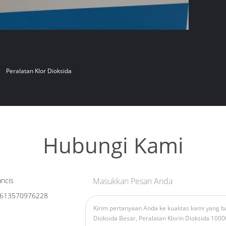
Peralatan Klor Dioksida
Hubungi Kami
ncis
Masukkan Pesan Anda
613570976228