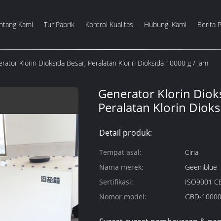
ntang Kami
Tur Pabrik
Kontrol Kualitas
Hubungi Kami
Berita 
rator Klorin Dioksida Besar, Peralatan Klorin Dioksida 10000 g / jam
Generator Klorin Diok
Peralatan Klorin Dioks
Detail produk:
Tempat asal:
Cina
Nama merek:
Geemblue
Sertifikasi:
ISO9001 C
Nomor model:
GBD-10000