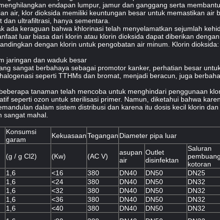
n menghilangkan endapan lumpur, jamur dan ganggang serta membantu
n air, klor dioksida memiliki keuntungan besar untuk memastikan air b
et dan ultrafiltrasi, hanya sementara.
ak ada keraguan bahwa khlorinasi telah menyelamatkan sejumlah kehidu
at luar biasa dari klorin atau klorin dioksida dapat diberikan dengan 
ibandingkan dengan klorin untuk pengobatan air minum.
Klorin dioksida:
am jaringan dan waduk besar
ang sangat berbahaya sebagai promotor kanker, perhatian besar untuk
halogenasi seperti TTHMs dan bromat, menjadi beracun, juga berbahay
wa beberapa tanaman telah mencoba untuk menghindari penggunaan klori
f seperti ozon untuk sterilisasi primer.
Namun, diketahui bahwa karena
dulan dalam sistem distribusi dan karena itu dosis kecil klorin dan 
n sangat mahal.
Konsumsi
Kekuasaan
Tegangan
Diameter pipa luar
garam
Saluran
asupan
Outlet
(g / g Cl2)
(Kw)
(AC V)
pembuan
air
disinfektan
kotoran
1,6
<16
380
DN40
DN50
DN25
1,6
<24
380
DN40
DN50
DN32
1,6
<32
380
DN40
DN50
DN32
1,6
<36
380
DN40
DN50
DN32
1,6
<40
380
DN40
DN50
DN32