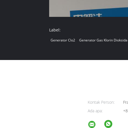
Label:
Generator Clo2
Generator Gas Klorin Dioksida
Kontak Person:
Fra
Ada apa:
+8